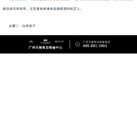
刷洗表壳和表带。注意避免将液体直接喷洒到机芯上。
步骤二：自然风干
广州天梭售后维修电话
完成清洗后，让手表自然风干。切记不要使用吹风机或任何加热设备来加速干燥过

400-801-5061
广州天梭售后维修中心
程，因为高温可能会导致金属变形或损伤内部组件。
高级治疗：专业维修
如果经过基础治疗后问题仍未解决，或者你发现机芯内部有明显的锈蚀痕迹（比如发
黑、发绿等），那么是时候寻求专业维修服务了。
寻找专业技师
联系天梭维修的服务中心或寻找经验丰富的独立维修技师。他们拥有专业的工具和知