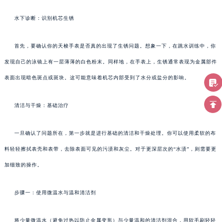
水下诊断：识别机芯生锈
首先，要确认你的天梭手表是否真的出现了生锈问题。想象一下，在跳水训练中，你
发现自己的泳镜上有一层薄薄的白色粉末。同样地，在手表上，生锈通常表现为金属部件
表面出现暗色斑点或斑块。这可能意味着机芯内部受到了水分或盐分的影响。
清洁与干燥：基础治疗
一旦确认了问题所在，第一步就是进行基础的清洁和干燥处理。你可以使用柔软的布
料轻轻擦拭表壳和表带，去除表面可见的污渍和灰尘。对于更深层次的“水渍”，则需要更
加细致的操作。
步骤一：使用微温水与温和清洁剂
将少量微温水（避免过热以防止金属变形）与少量温和的清洁剂混合，用软毛刷轻轻