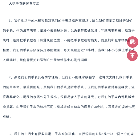
天梭手表的保养方法：
1、我们生活中的水很容易对我们的手表造成严重损坏，所以我们需要定期维护我们
的手表。作为皮革表带，最好不要接触水源，以免表带变硬发臭，导致表带断裂。放置手
表时，最好把手表放在干燥通风的位置，不要把手表放在樟脑丸、防虫剂和化学物质的衣
柜里。我们的手表必须保持足够的能量，每天佩戴超过10小时。当我们不小心戴上手表进
入磁场时，我们需要把它送到广州天梭维修中心进行消磁。
2、虽然我们的手表具有防水性能，但我们不能经常接触水，这将大大降低我们手表
的使用寿命。最重要的是，虽然我们的手表是防水手表，但我们的手表密封卷是橡胶，温
度容易老化，周围的水蒸气分子很小，很容易渗入手表的外壳，对我们的手表内部机械造
成损坏。由于我们手表的结构不同，机械表或自动表的误差在30秒内，石英表的误差也更
准确。
3、我们的生活中有很多磁场，手表会被磁化。自行消磁的方法:找一块中间空心的未